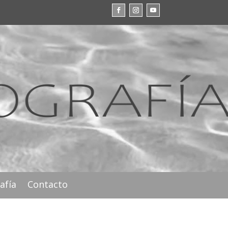
afía
Contacto